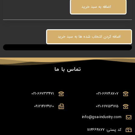
اضافه به سبد خرید
اضافه کردن انتخاب شده ها به سبد خرید
تماس با ما
021-66733471
021-66748707
09121464960
021-66753175
info@gsa-industry.com
کد پستی: ۱۱۱۴۶۶۴۸۷۷