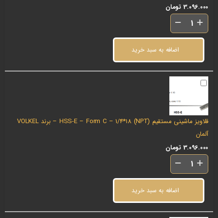
3.096.000
تومان
اضافه به سبد خرید
قلاویز ماشینی مستقیم (NPT) HSS-E – Form C – 1/4*18 – برند VOLKEL
آلمان
3.096.000
تومان
اضافه به سبد خرید