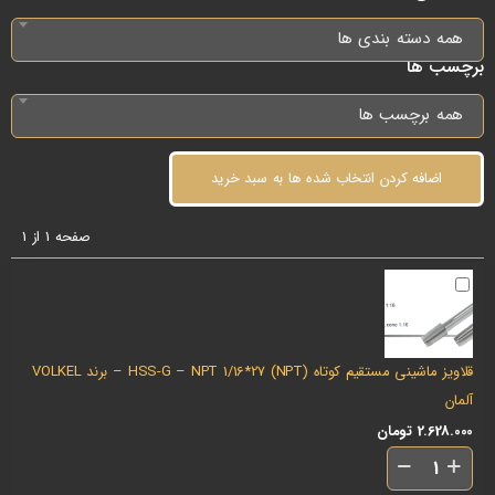
همه دسته بندی ها
برچسب ها
همه برچسب ها
اضافه کردن انتخاب شده ها به سبد خرید
صفحه 1 از 1
قلاویز ماشینی مستقیم کوتاه (NPT) HSS-G – NPT 1/16*27 – برند VOLKEL
آلمان
2.628.000
تومان