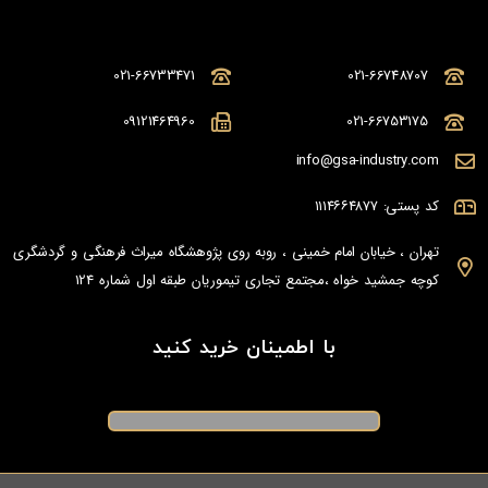
021-66733471
021-66748707
09121464960
021-66753175
info@gsa-industry.com
کد پستی: ۱۱۱۴۶۶۴۸۷۷
تهران ، خیابان امام خمینی ، روبه روی پژوهشگاه میراث فرهنگی و گردشگری
کوچه جمشید خواه ،مجتمع تجاری تیموریان طبقه اول شماره 124
با اطمینان خرید کنید