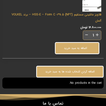
قلاویز ماشینی مستقیم (NPT) HSS-E – Form C -1*11.5 – برند VOLKEL
آلمان
16.800.000
تومان
اضافه به سبد خرید
اضافه کردن انتخاب شده ها به سبد خرید
No products in the cart.
تماس با ما