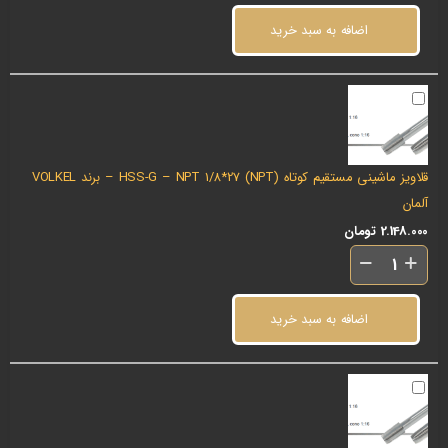
اضافه به سبد خرید
قلاویز ماشینی مستقیم کوتاه (NPT) HSS-G – NPT 1/8*27 – برند VOLKEL
آلمان
2.148.000
تومان
اضافه به سبد خرید