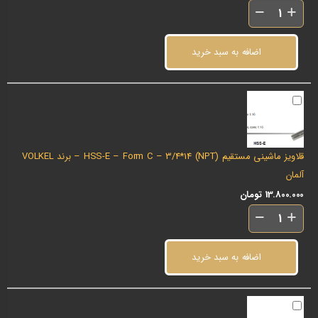
اضافه به سبد خرید
قلاویز ماشینی مستقیم (NPT) HSS-E – Form C – 3/4*14 – برند VOLKEL
آلمان
13.800.000
تومان
اضافه به سبد خرید