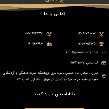
تماس با ما
021-66733471
021-66748707
09121464960
021-66753175
info@gsa-industry.com
کد پستی: ۱۱۱۴۶۶۴۸۷۷
تهران ، خیابان امام خمینی ، روبه روی پژوهشگاه میراث فرهنگی و گردشگری
کوچه جمشید خواه ،مجتمع تجاری تیموریان طبقه اول شماره 124
با اطمینان خرید کنید