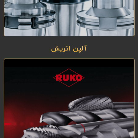
آلپن اتریش