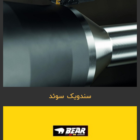
سندویک سوئد