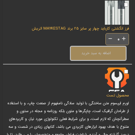
فرز انگشتی کارباید چهار پر سایز 25 برند MAYKESTAG اتریش
اضافه به سبد خرید
محصول تست
لورم ایپسوم متن ساختگی با تولید سادگی نامفهوم از صنعت چاپ، و با استفاده
از طراحان گرافیک است، چاپگرها و متون بلکه روزنامه و مجله در ستون و
سطرآنچنان که لازم است، و برای شرایط فعلی تکنولوژی مورد نیاز، و کاربردهای
متنوع با هدف بهبود ابزارهای کاربردی می باشد، کتابهای زیادی در شصت و سه
درصد گذشته حال و آینده، شناخت فراوان جامعه و متخصصان را می طلبد، تا با