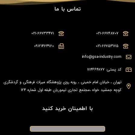
تماس با ما
021-66733471
021-66748707
09121464960
021-66753175
info@gsa-industry.com
کد پستی: ۱۱۱۴۶۶۴۸۷۷
تهران ، خیابان امام خمینی ، روبه روی پژوهشگاه میراث فرهنگی و گردشگری
کوچه جمشید خواه ،مجتمع تجاری تیموریان طبقه اول شماره 124
با اطمینان خرید کنید