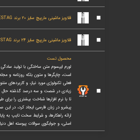
قلاویز ماشینی مارپیچ سایز 20 برند MAYKESTAG اتریش
قلاویز ماشینی مارپیچ سایز 24 برند MAYKESTAG اتریش
محصول تست
لورم ایپسوم متن ساختگی با تولید سادگی ن
است، چاپگرها و متون بلکه روزنامه و مجل
فعلی تکنولوژی مورد نیاز، و کاربردهای متنو
زیادی در شصت و سه درصد گذشته حال و آ
تا با نرم افزارها شناخت بیشتری را برای 
پیشرو در زبان فارسی ایجاد کرد، در این 
ارائه راهکارها، و شرایط سخت تایپ به پای
اصلی، و جوابگوی سوالات پیوسته اهل دنیای