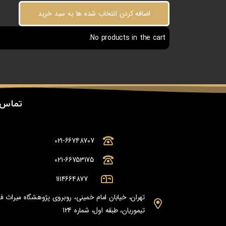
اضافه کردن انتخاب شده ها به سبد خرید
No products in the cart.
تماس 
021-66748707
021-66753175
1114664877
تهران، خیابان امام خمینی، روبروی پژوهشگاه میراث
تیموریان، طبقه اول، شماره 124