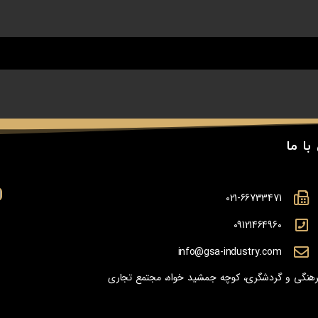
با ما
021-66733471
09121464960
info@gsa-industry.com
 فرهنگی و گردشگری، کوچه جمشید خواه، مجتمع تجاری