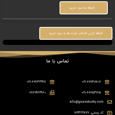
اضافه به سبد خرید
اضافه کردن انتخاب شده ها به سبد خرید
تماس با ما
021-66733471
021-66748707
09121464960
021-66753175
info@gsa-industry.com
کد پستی: ۱۱۱۴۶۶۴۸۷۷