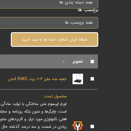
همه دسته بندی ها
برچسب ها
همه برچسب ها
اضافه کردن انتخاب شده ها به سبد خرید
تصویر
جعبه مته سایز 6~1 برند RUKO آلمان
محصول تست
لورم ایپسوم متن ساختگی با تولید سادگی ن
است، چاپگرها و متون بلکه روزنامه و مجل
فعلی تکنولوژی مورد نیاز، و کاربردهای متنو
زیادی در شصت و سه درصد گذشته حال و آ