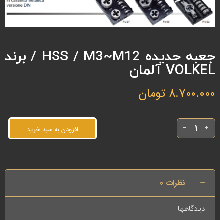
جعبه حدیده HSS / M3~M12 / برند
VOLKEL آلمان
8.700.000
تومان
افزودن به سبد خرید
نظرات
0
دیدگاهها