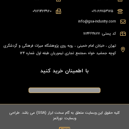
09121464960
021-66753175
info@gsa-industry.com
کد پستی: ۱۱۱۴۶۶۴۸۷۷
تهران ، خیابان امام خمینی ، روبه روی پژوهشگاه میراث فرهنگی و گردشگری
کوچه جمشید خواه ،مجتمع تجاری تیموریان طبقه اول شماره 124
با اطمینان خرید کنید
کلیه حقوق این وبسایت متعلق به گام سخت ابزار (GSA) می باشد. طراحی
وبسایت:
نوراتمز