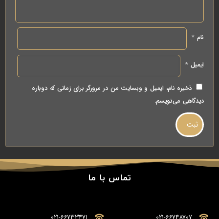
نام
*
ایمیل
*
ذخیره نام، ایمیل و وبسایت من در مرورگر برای زمانی که دوباره
دیدگاهی می‌نویسم.
تماس با ما
021-66733471
021-66748707