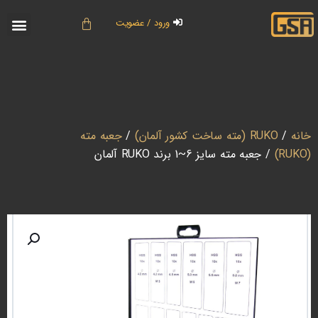
ورود / عضویت
خانه
/
RUKO (مته ساخت کشور آلمان)
/
جعبه مته
(RUKO)
/ جعبه مته سایز 6~1 برند RUKO آلمان