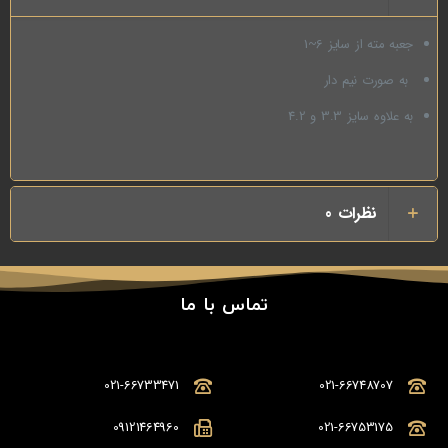
جعبه مته از سایز 6~1
به صورت نیم دار
به علاوه سایز 3.3 و 4.2
نظرات
0
تماس با ما
021-66733471
021-66748707
09121464960
021-66753175