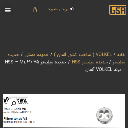
ورود / عضویت
خانه
/
VOLKEL ( ساخت کشور آلمان )
/
حدیده دستی
/
حدیده
میلیمتر
/
حدیده میلیمتر HSS
/ حدیده میلیمتر HSS – M1.6*0.35
– برند VOLKEL آلمان