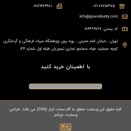
09121464960
021-66753175
info@gsa-industry.com
کد پستی: ۱۱۱۴۶۶۴۸۷۷
تهران ، خیابان امام خمینی ، روبه روی پژوهشگاه میراث فرهنگی و گردشگری
کوچه جمشید خواه ،مجتمع تجاری تیموریان طبقه اول شماره 124
با اطمینان خرید کنید
کلیه حقوق این وبسایت متعلق به گام سخت ابزار (GSA) می باشد. طراحی
وبسایت:
نوراتمز