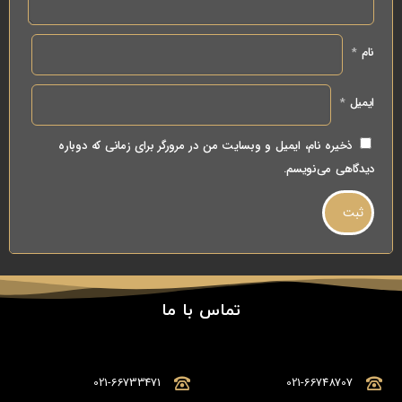
نام
*
ایمیل
*
ذخیره نام، ایمیل و وبسایت من در مرورگر برای زمانی که دوباره
دیدگاهی می‌نویسم.
تماس با ما
021-66733471
021-66748707