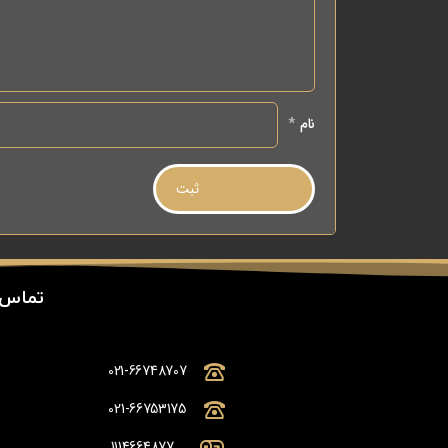
نام
*
تماس 
021-66748707
021-66753175
1114664877