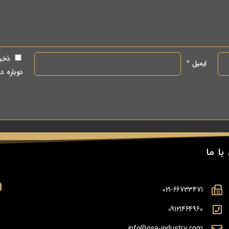
ذخیر
ایمیل
*
دوباره د
با ما
021-66733471
09121464960
info@gsa-industry.com