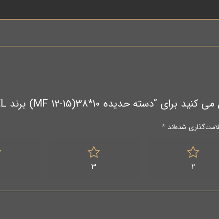
 حدیده 10*38(MF 12-15) برند VOLKEL آلمان”
امت‌گذاری شده‌اند
*
3
2