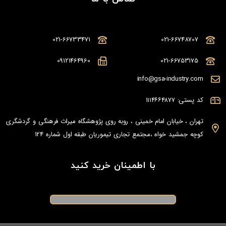
021-66733471
021-66748707
09121464960
021-66753175
info@gsa-industry.com
کد پستی: ۱۱۱۴۶۶۴۸۷۷
تهران ، خیابان امام خمینی ، روبه روی پژوهشگاه میراث فرهنگی و گردشگری
کوچه جمشید خواه ،مجتمع تجاری تیموریان طبقه اول شماره 124
با اطمینان خرید کنید