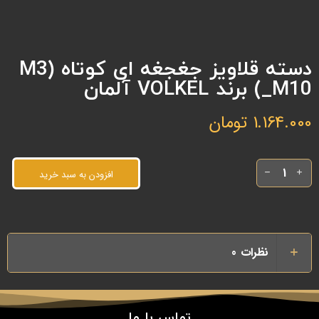
دسته قلاویز جغجغه ای کوتاه (M3
_M10) برند VOLKEL آلمان
1.164.000
تومان
افزودن به سبد خرید
نظرات
0
تماس با ما