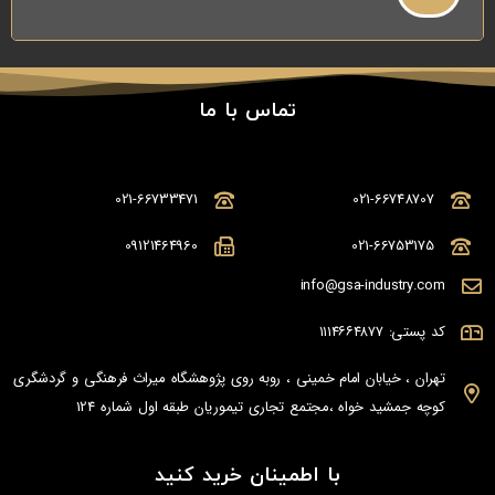
تماس با ما
021-66733471
021-66748707
09121464960
021-66753175
info@gsa-industry.com
کد پستی: ۱۱۱۴۶۶۴۸۷۷
تهران ، خیابان امام خمینی ، روبه روی پژوهشگاه میراث فرهنگی و گردشگری
کوچه جمشید خواه ،مجتمع تجاری تیموریان طبقه اول شماره 124
با اطمینان خرید کنید