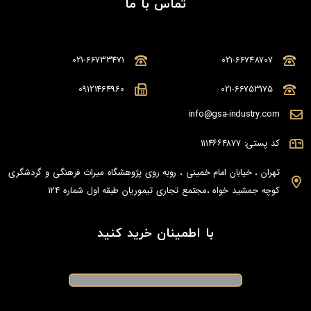
تماس با ما
021-66733471
021-66748707
09121464960
021-66753175
info@gsa-industry.com
کد پستی: ۱۱۱۴۶۶۴۸۷۷
تهران ، خیابان امام خمینی ، روبه روی پژوهشگاه میراث فرهنگی و گردشگری
کوچه جمشید خواه ،مجتمع تجاری تیموریان طبقه اول شماره 124
با اطمینان خرید کنید