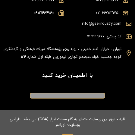
021-66733471
021-66748707
09121464960
021-66753175
info@gsa-industry.com
کد پستی: ۱۱۱۴۶۶۴۸۷۷
تهران ، خیابان امام خمینی ، روبه روی پژوهشگاه میراث فرهنگی و گردشگری
کوچه جمشید خواه ،مجتمع تجاری تیموریان طبقه اول شماره 124
با اطمینان خرید کنید
کلیه حقوق این وبسایت متعلق به گام سخت ابزار (GSA) می باشد. طراحی
وبسایت:
نوراتمز