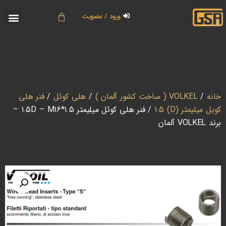
ورود / عضویت
خانه
/
VOLKEL ( ساخت کشور آلمان )
/
هلی کوئل
/
فنر هلی
کویل میلیمتر (D) 1.5
/ فنر هلی کوئل میلیمتر 1.5D – M16*1.5 –
برند VOLKEL آلمان