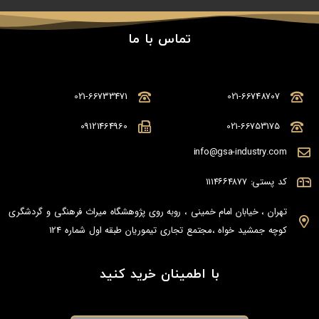
تماس با ما
021-66733471
021-66748707
09121464960
021-66753175
info@gsa-industry.com
کد پستی: ۱۱۱۴۶۶۴۸۷۷
تهران ، خیابان امام خمینی ، روبه روی پژوهشگاه میراث فرهنگی و گردشگری
کوچه جمشید خواه ،مجتمع تجاری تیموریان طبقه اول شماره 124
با اطمینان خرید کنید