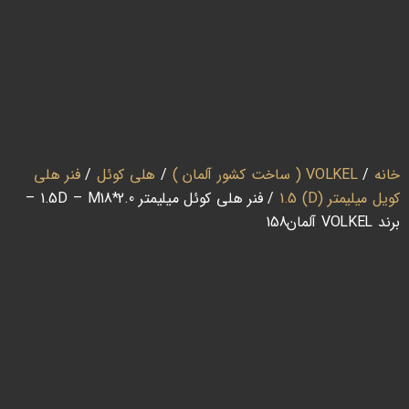
خانه
/
VOLKEL ( ساخت کشور آلمان )
/
هلی کوئل
/
فنر هلی
کویل میلیمتر (D) 1.5
/ فنر هلی کوئل میلیمتر 1.5D – M18*2.0 –
برند VOLKEL آلمان158