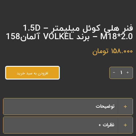
فنر هلی کوئل میلیمتر 1.5D –
M18*2.0 – برند VOLKEL آلمان158
158.000
تومان
افزودن به سبد خرید
توضیحات
نظرات
0