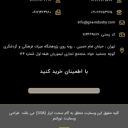
021-66733471
021-66748707
09121464960
021-66753175
info@gsa-industry.com
کد پستی: ۱۱۱۴۶۶۴۸۷۷
تهران ، خیابان امام خمینی ، روبه روی پژوهشگاه میراث فرهنگی و گردشگری
کوچه جمشید خواه ،مجتمع تجاری تیموریان طبقه اول شماره 124
با اطمینان خرید کنید
کلیه حقوق این وبسایت متعلق به گام سخت ابزار (GSA) می باشد. طراحی
وبسایت:
نوراتمز