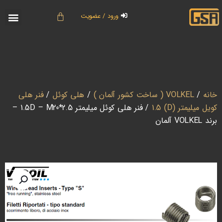
ورود / عضویت
خانه
/
VOLKEL ( ساخت کشور آلمان )
/
هلی کوئل
/
فنر هلی
کویل میلیمتر (D) 1.5
/ فنر هلی کوئل میلیمتر 1.5D – M20*2.5 –
برند VOLKEL آلمان