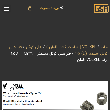
ورود / عضویت
خانه
/
VOLKEL ( ساخت کشور آلمان )
/
هلی کوئل
/
فنر هلی
کویل میلیمتر (D) 1.5
/ فنر هلی کوئل میلیمتر 1.5D – M22*2.0 –
برند VOLKEL آلمان