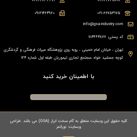
021-66733471
021-66748707
09121464960
021-66753175
info@gsa-industry.com
کد پستی: ۱۱۱۴۶۶۴۸۷۷
تهران ، خیابان امام خمینی ، روبه روی پژوهشگاه میراث فرهنگی و گردشگری
کوچه جمشید خواه ،مجتمع تجاری تیموریان طبقه اول شماره 124
با اطمینان خرید کنید
کلیه حقوق این وبسایت متعلق به گام سخت ابزار (GSA) می باشد. طراحی
وبسایت:
نوراتمز