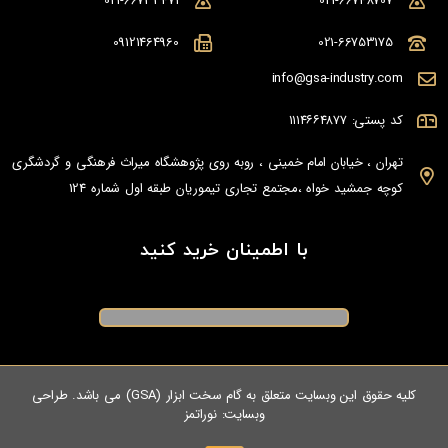
021-66733471
021-66748707
09121464960
021-66753175
info@gsa-industry.com
کد پستی: ۱۱۱۴۶۶۴۸۷۷
تهران ، خیابان امام خمینی ، روبه روی پژوهشگاه میراث فرهنگی و گردشگری
کوچه جمشید خواه ،مجتمع تجاری تیموریان طبقه اول شماره 124
با اطمینان خرید کنید
کلیه حقوق این وبسایت متعلق به گام سخت ابزار (GSA) می باشد. طراحی
وبسایت:
نوراتمز