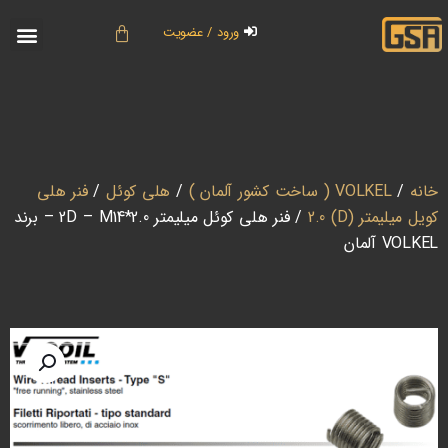
ورود / عضویت
تماس با ما
دسته بندی برند ها
حساب کاربری
خانه
/
VOLKEL ( ساخت کشور آلمان )
/
هلی کوئل
/
فنر هلی
کویل میلیمتر (D) 2.0
/ فنر هلی کوئل میلیمتر 2D – M14*2.0 – برند
VOLKEL آلمان