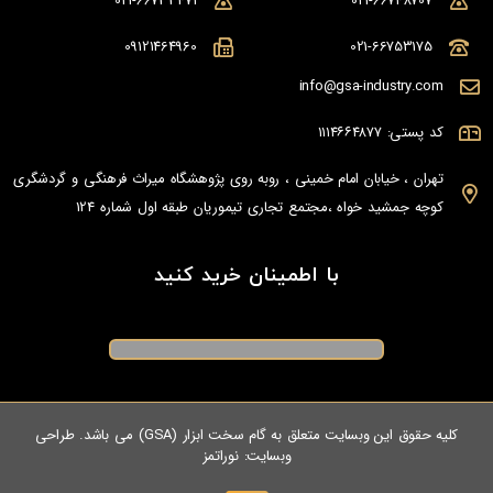
021-66733471
021-66748707
09121464960
021-66753175
info@gsa-industry.com
کد پستی: ۱۱۱۴۶۶۴۸۷۷
تهران ، خیابان امام خمینی ، روبه روی پژوهشگاه میراث فرهنگی و گردشگری
کوچه جمشید خواه ،مجتمع تجاری تیموریان طبقه اول شماره 124
با اطمینان خرید کنید
کلیه حقوق این وبسایت متعلق به گام سخت ابزار (GSA) می باشد. طراحی
وبسایت:
نوراتمز