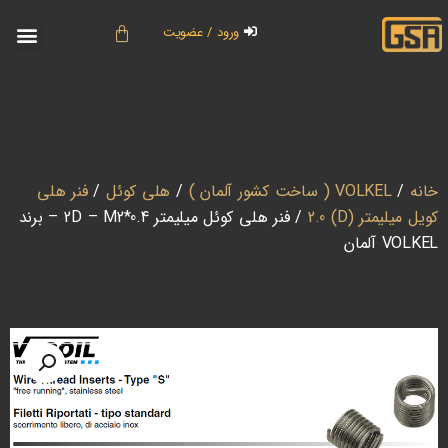
ورود / عضویت
خانه
/
VOLKEL ( ساخت کشور آلمان )
/
هلی کوئل
/
فنر هلی
کویل میلیمتر (D) 2.0
/ فنر هلی کوئل میلیمتر 2D – M2*0.4 – برند
VOLKEL آلمان