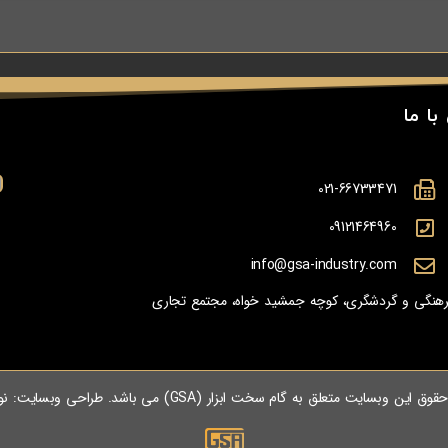
با ما
021-66733471
09121464960
info@gsa-industry.com
 فرهنگی و گردشگری، کوچه جمشید خواه، مجتمع تجاری
وق این وبسایت متعلق به گام سخت ابزار (GSA) می باشد. طراحی وبسایت:
نو