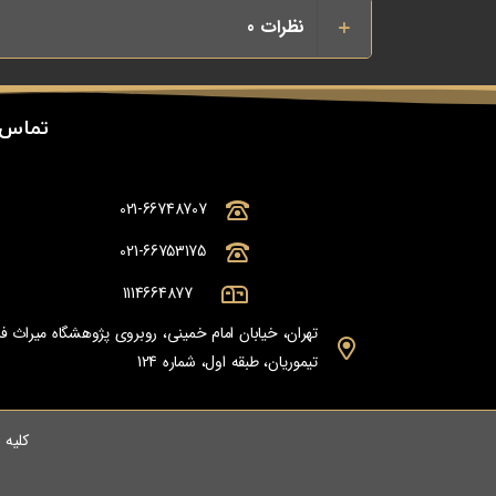
نظرات
0
تماس 
021-66748707
021-66753175
1114664877
تهران، خیابان امام خمینی، روبروی پژوهشگاه میراث
تیموریان، طبقه اول، شماره 124
کلیه حق