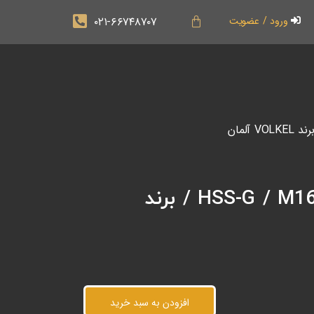
۰۲۱-۶۶۷۴۸۷۰۷
ورود / عضویت
قلاویز دستی دنده ریز HSS-G / M16*1.25 (MF) / برند
افزودن به سبد خرید