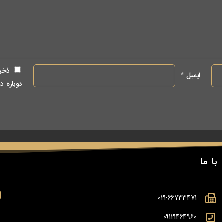
ذخیر
ایمیل
*
دوباره د
با ما
021-66733471
09121464960