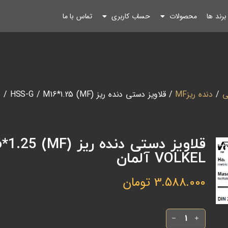
رند ها
محصولات
حساب کاربری
تماس با ما
ی
/
دنده ریزMF
/ قلاویز دستی دنده ریز HSS-G / M16*1.25 (MF) / برند VOLKEL آلمان
VOLKEL آلمان
3.588.000
تومان