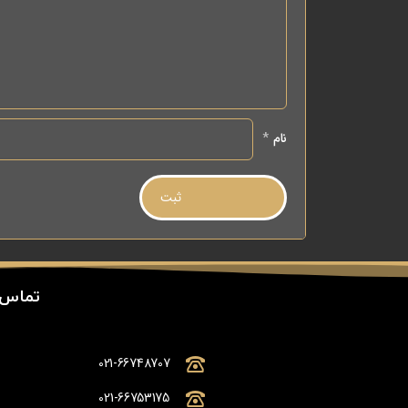
نام
*
تماس 
021-66748707
021-66753175