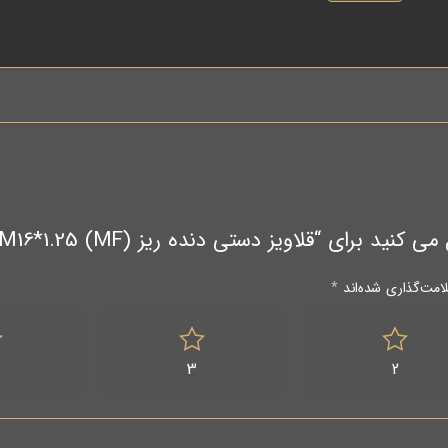
 دستی دنده ریز HSS-G / M16*1.25 (MF) / برند VOLKEL آلمان”
امت‌گذاری شده‌اند
*
3
2