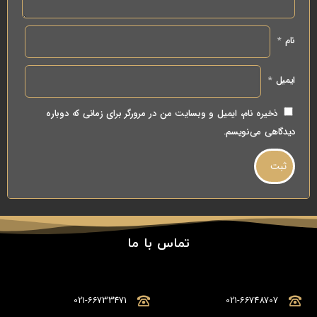
نام
*
ایمیل
*
ذخیره نام، ایمیل و وبسایت من در مرورگر برای زمانی که دوباره
دیدگاهی می‌نویسم.
تماس با ما
021-66733471
021-66748707