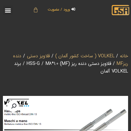
ورود / عضویت
خانه
/
VOLKEL ( ساخت کشور آلمان )
/
قلاویز دستی
/
دنده
ریزMF
/ قلاویز دستی دنده ریز HSS-G / M8*1.0 (MF) / برند
VOLKEL آلمان