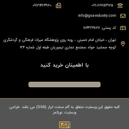
09121464960
021-66753175
info@gsa-industry.com
کد پستی: ۱۱۱۴۶۶۴۸۷۷
تهران ، خیابان امام خمینی ، روبه روی پژوهشگاه میراث فرهنگی و گردشگری
کوچه جمشید خواه ،مجتمع تجاری تیموریان طبقه اول شماره 124
با اطمینان خرید کنید
کلیه حقوق این وبسایت متعلق به گام سخت ابزار (GSA) می باشد. طراحی
وبسایت:
نوراتمز