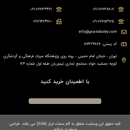
021-66733471
021-66748707
09121464960
021-66753175
info@gsa-industry.com
کد پستی: ۱۱۱۴۶۶۴۸۷۷
تهران ، خیابان امام خمینی ، روبه روی پژوهشگاه میراث فرهنگی و گردشگری
کوچه جمشید خواه ،مجتمع تجاری تیموریان طبقه اول شماره 124
با اطمینان خرید کنید
کلیه حقوق این وبسایت متعلق به گام سخت ابزار (GSA) می باشد. طراحی
وبسایت:
نوراتمز