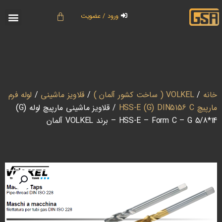
ورود / عضویت
خانه
/
VOLKEL ( ساخت کشور آلمان )
/
قلاویز ماشینی
/
لوله فرم
مارپیچ HSS-E (G) DIN5156 C
/ قلاویز ماشینی مارپیچ لوله (G)
HSS-E – Form C – G 5/8*14 – برند VOLKEL آلمان