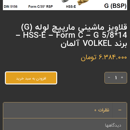
قلاویز ماشینی مارپیچ لوله (G)
HSS-E – Form C – G 5/8*14 –
برند VOLKEL آلمان
6.384.000
تومان
افزودن به سبد خرید
نظرات
0
دیدگاهها