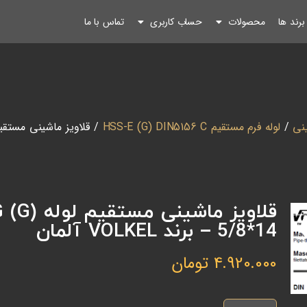
رند ها
محصولات
حساب کاربری
تماس با ما
ینی
/
لوله فرم مستقیم HSS-E (G) DIN5156 C
ق
5/8*14 – برند VOLKEL آلمان
4.920.000
تومان