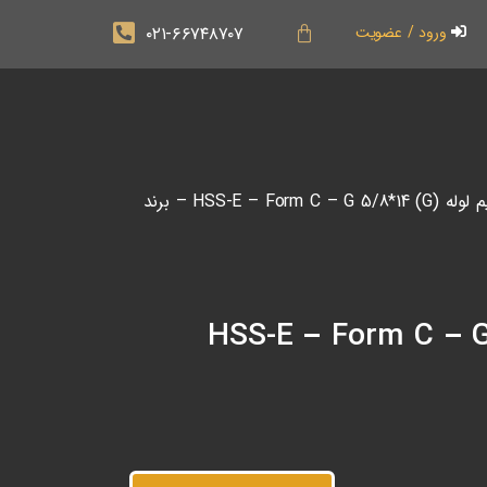
۰۲۱-۶۶۷۴۸۷۰۷
ورود / عضویت
/ قلاویز ماشینی مستقیم لوله (G) HSS-E – Form C – G 5/8*14 – برند
لاویز ماشینی مستقیم لوله (G) HSS-E – Form C – G