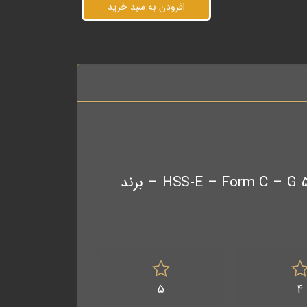
افزودن به سبد خرید
اولین نفری باشید که دیدگاهی را ارسال می کنید برای “قلاویز ماشینی مستقیم لوله (G) HSS-E – Form C – G 5/8*14 – برند
5
4