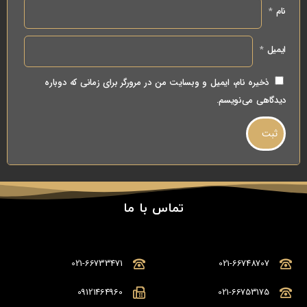
نام
*
ایمیل
*
ذخیره نام، ایمیل و وبسایت من در مرورگر برای زمانی که دوباره
دیدگاهی می‌نویسم.
تماس با ما
021-66733471
021-66748707
09121464960
021-66753175