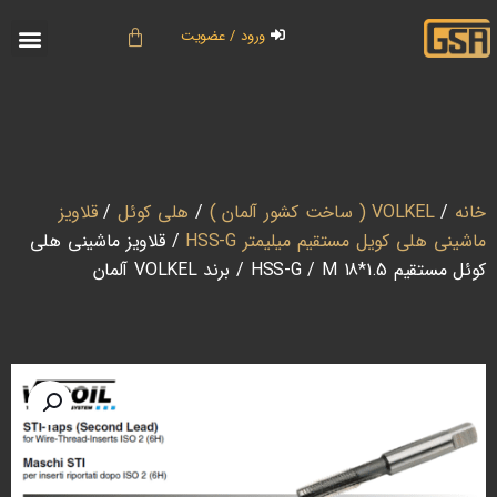
ورود / عضویت
خانه
/
VOLKEL ( ساخت کشور آلمان )
/
هلی کوئل
/
قلاویز
ماشینی هلی کویل مستقیم میلیمتر HSS-G
/ قلاویز ماشینی هلی
کوئل مستقیم HSS-G / M 18*1.5 / برند VOLKEL آلمان