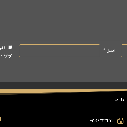
ذخیر
ایمیل
*
دوباره د
با ما
021-66733471