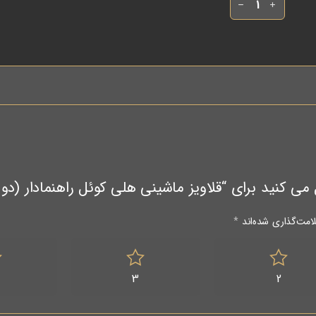
ی “قلاویز ماشینی هلی کوئل راهنمادار (دو پله) M8*1.25 / برند VOLKEL 
امت‌گذاری شده‌اند
*
3
2