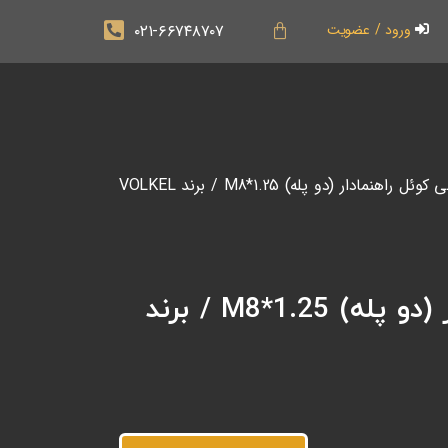
۰۲۱-۶۶۷۴۸۷۰۷
ورود / عضویت
/ قلاویز ماشینی هلی کوئل راهنمادار (دو پله) M8*1.25 / برند VOLKEL
قلاویز ماشینی هلی کوئل راهنمادار (دو پله) M8*1.25 / برند