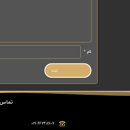
نام
*
تماس 
021-66748707