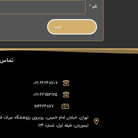
نام
*
تماس 
021-66748707
021-66753175
1114664877
تهران، خیابان امام خمینی، روبروی پژوهشگاه میراث
تیموریان، طبقه اول، شماره 124