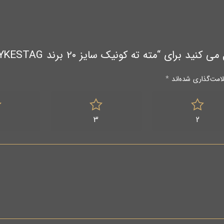
ی “مته ته کونیک سایز 20 برند MAYKESTAG اتریش”
امت‌گذاری شده‌اند
*
3
2