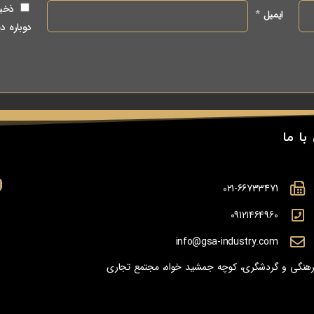
ذخیر
ایمیل
*
دوباره د
با ما
021-66733471
09121464960
info@gsa-industry.com
 فرهنگی و گردشگری، کوچه جمشید خواه، مجتمع تجاری