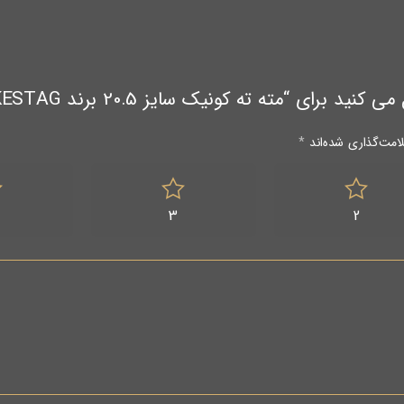
 “مته ته کونیک سایز 20.5 برند MAYKESTAG اتریش”
امت‌گذاری شده‌اند
*
3
2