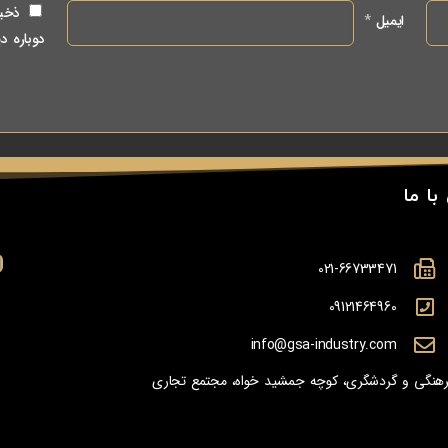
ذخیر
ایمیل
*
دوباره د
با ما
021-66733471
09121464960
info@gsa-industry.com
 فرهنگی و گردشگری، کوچه جمشید خواه، مجتمع تجاری