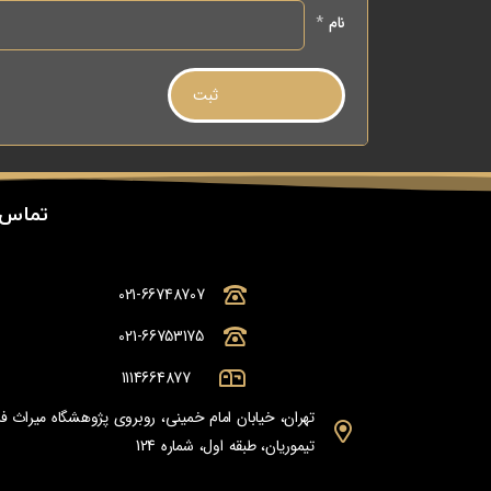
نام
*
تماس 
021-66748707
021-66753175
1114664877
تهران، خیابان امام خمینی، روبروی پژوهشگاه میراث
تیموریان، طبقه اول، شماره 124