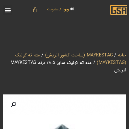
ورود / عضویت
خانه
/
MAYKESTAG (ساخت کشور اتریش)
/
مته ته کونیک
(MAYKESTAG)
/ مته ته کونیک سایز 28.5 برند MAYKESTAG
اتریش