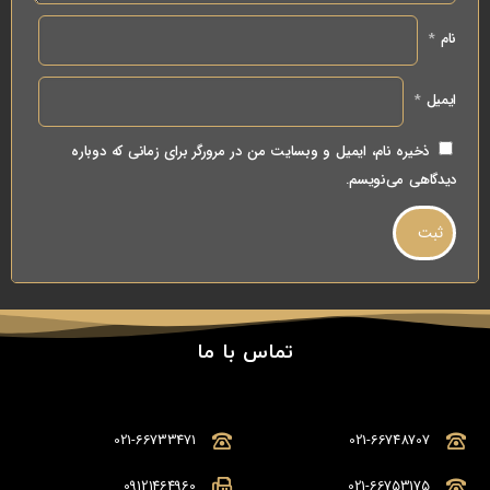
نام
*
ایمیل
*
ذخیره نام، ایمیل و وبسایت من در مرورگر برای زمانی که دوباره
دیدگاهی می‌نویسم.
تماس با ما
021-66733471
021-66748707
09121464960
021-66753175