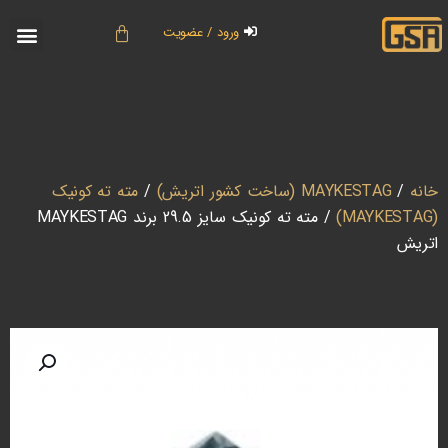
ورود / عضویت
خانه
/
MAYKESTAG (ساخت کشور اتریش)
/
مته ته کونیک
(MAYKESTAG)
/ مته ته کونیک سایز 29.5 برند MAYKESTAG
اتریش