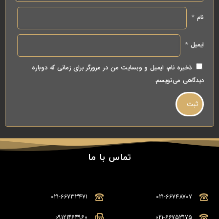
نام
*
ایمیل
*
ذخیره نام، ایمیل و وبسایت من در مرورگر برای زمانی که دوباره
دیدگاهی می‌نویسم.
تماس با ما
021-66733471
021-66748707
09121464960
021-66753175