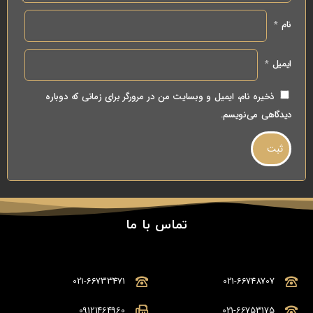
نام
*
ایمیل
*
ذخیره نام، ایمیل و وبسایت من در مرورگر برای زمانی که دوباره
دیدگاهی می‌نویسم.
تماس با ما
021-66733471
021-66748707
09121464960
021-66753175