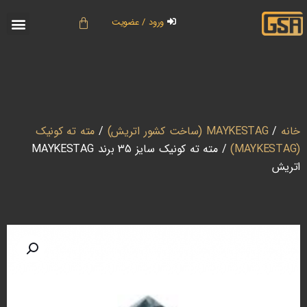
ورود / عضویت
خانه
/
MAYKESTAG (ساخت کشور اتریش)
/
مته ته کونیک
(MAYKESTAG)
/ مته ته کونیک سایز 35 برند MAYKESTAG
اتریش