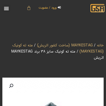
ورود / عضویت
خانه
/
MAYKESTAG (ساخت کشور اتریش)
/
مته ته کونیک
(MAYKESTAG)
/ مته ته کونیک سایز 38 برند MAYKESTAG
اتریش