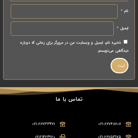
نام
*
ایمیل
*
ذخیره نام، ایمیل و وبسایت من در مرورگر برای زمانی که دوباره
دیدگاهی می‌نویسم.
تماس با ما
021-66733471
021-66748707
09121464960
021-66753175