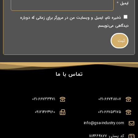
ایمیل
*
ذخیره نام، ایمیل و وبسایت من در مرورگر برای زمانی که دوباره
دیدگاهی می‌نویسم.
تماس با ما
021-66733471
021-66748707
09121464960
021-66753175
info@gsa-industry.com
کد پستی: ۱۱۱۴۶۶۴۸۷۷