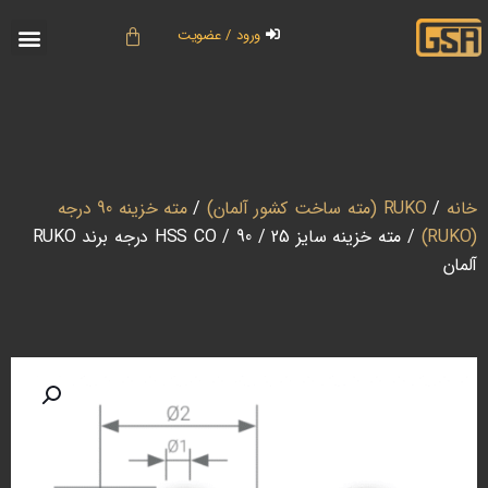
ورود / عضویت
خانه
/
RUKO (مته ساخت کشور آلمان)
/
مته خزینه 90 درجه
(RUKO)
/ مته خزینه سایز 25 / HSS CO / 90 درجه برند RUKO
آلمان