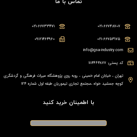
تماس با ما
021-66733471
021-66748707
09121464960
021-66753175
info@gsa-industry.com
کد پستی: ۱۱۱۴۶۶۴۸۷۷
تهران ، خیابان امام خمینی ، روبه روی پژوهشگاه میراث فرهنگی و گردشگری
کوچه جمشید خواه ،مجتمع تجاری تیموریان طبقه اول شماره 124
با اطمینان خرید کنید