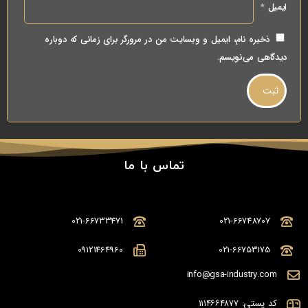
ایمیل
*
ذخیره نام، ایمیل و وبسایت من در مرورگر برای زمانی که دوباره
دیدگاهی می‌نویسم.
تماس با ما
021-66733471
021-66748707
09121464960
021-66753175
info@gsa-industry.com
کد پستی: ۱۱۱۴۶۶۴۸۷۷