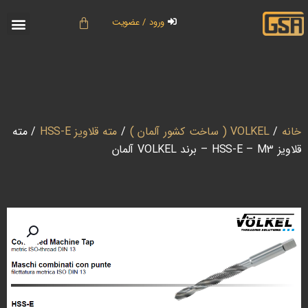
ورود / عضویت
خانه
/
VOLKEL ( ساخت کشور آلمان )
/
مته قلاویز HSS-E
/ مته
قلاویز HSS-E – M3 – برند VOLKEL آلمان