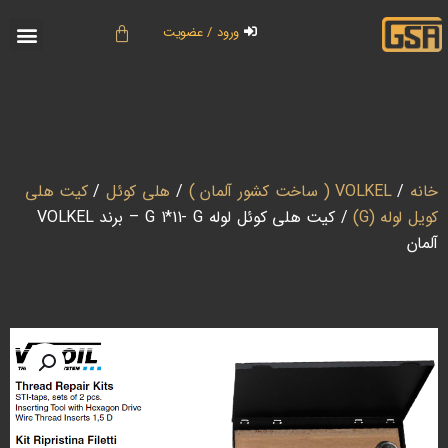
ورود / عضویت
خانه
/
VOLKEL ( ساخت کشور آلمان )
/
هلی کوئل
/
کیت هلی
کویل لوله (G)
/ کیت هلی کوئل لوله G 1*11- G – برند VOLKEL
آلمان