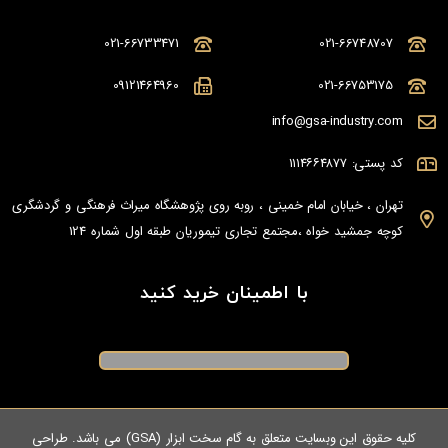
021-66733471
021-66748707
09121464960
021-66753175
info@gsa-industry.com
کد پستی: ۱۱۱۴۶۶۴۸۷۷
تهران ، خیابان امام خمینی ، روبه روی پژوهشگاه میراث فرهنگی و گردشگری
کوچه جمشید خواه ،مجتمع تجاری تیموریان طبقه اول شماره 124
با اطمینان خرید کنید
کلیه حقوق این وبسایت متعلق به گام سخت ابزار (GSA) می باشد. طراحی