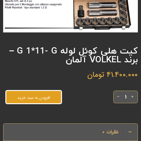
کیت هلی کوئل لوله G 1*11- G –
برند VOLKEL آلمان
41.400.000
تومان
افزودن به سبد خرید
نظرات
0