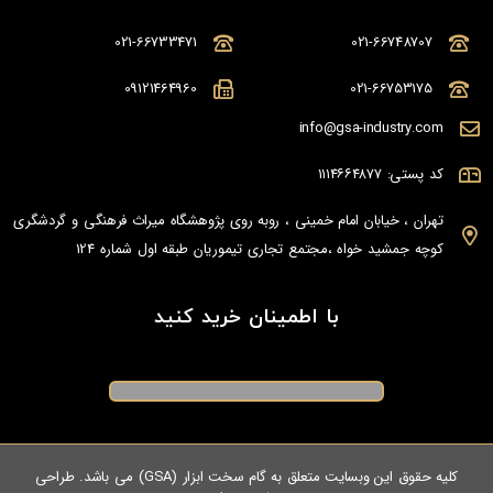
021-66733471
021-66748707
09121464960
021-66753175
info@gsa-industry.com
کد پستی: ۱۱۱۴۶۶۴۸۷۷
تهران ، خیابان امام خمینی ، روبه روی پژوهشگاه میراث فرهنگی و گردشگری
کوچه جمشید خواه ،مجتمع تجاری تیموریان طبقه اول شماره 124
با اطمینان خرید کنید
کلیه حقوق این وبسایت متعلق به گام سخت ابزار (GSA) می باشد. طراحی