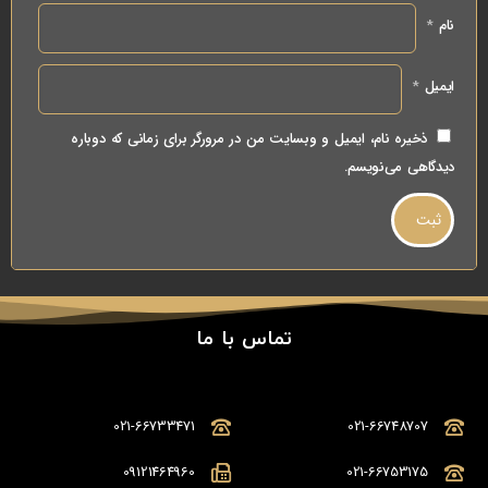
نام
*
ایمیل
*
ذخیره نام، ایمیل و وبسایت من در مرورگر برای زمانی که دوباره
دیدگاهی می‌نویسم.
تماس با ما
021-66733471
021-66748707
09121464960
021-66753175