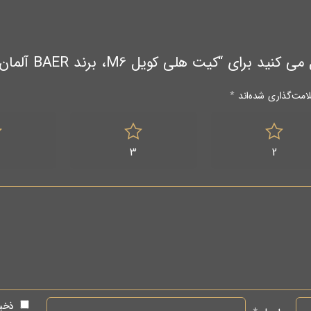
ت هلی کویل M6، برند BAER آلمان، (خرس آلمان)”
امت‌گذاری شده‌اند
*
3
2
ذخیر