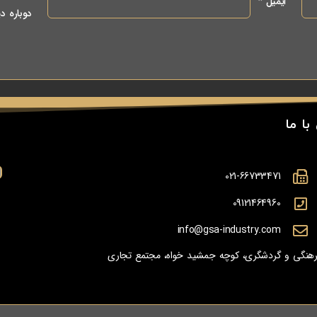
ایمیل
*
دوباره د
با ما
021-66733471
09121464960
info@gsa-industry.com
 فرهنگی و گردشگری، کوچه جمشید خواه، مجتمع تجاری