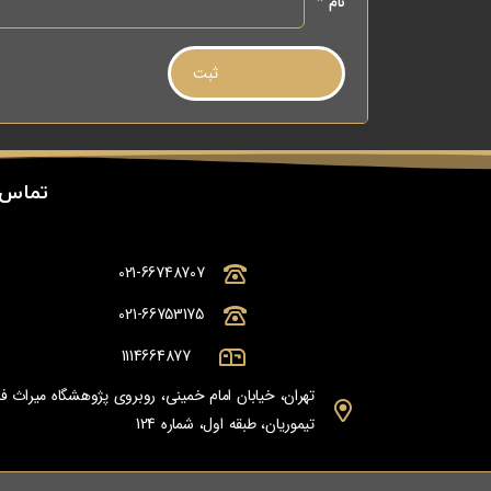
نام
*
تماس 
021-66748707
021-66753175
1114664877
تهران، خیابان امام خمینی، روبروی پژوهشگاه میراث
تیموریان، طبقه اول، شماره 124