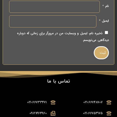
نام
*
ایمیل
*
ذخیره نام، ایمیل و وبسایت من در مرورگر برای زمانی که دوباره
دیدگاهی می‌نویسم.
تماس با ما
021-66733471
021-66748707
09121464960
021-66753175