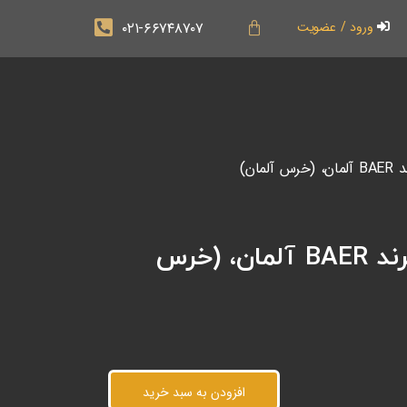
۰۲۱-۶۶۷۴۸۷۰۷
ورود / عضویت
کیت کامل هلی کویل M3_M12، برند BAER آلمان، (خرس
افزودن به سبد خرید