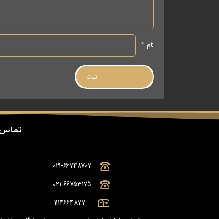
نام
*
تماس 
021-66748707
021-66753175
1114664877