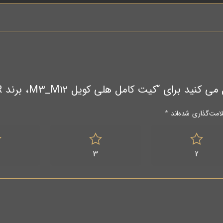
 کامل هلی کویل M3_M12، برند BAER آلمان، (خرس آلمان)”
امت‌گذاری شده‌اند
*
3
2