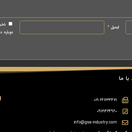
ذخیر
ایمیل
*
دوباره د
با ما
021-66733471
09121464960
info@gsa-industry.com