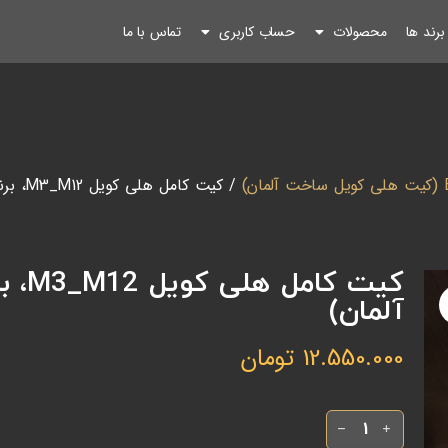
رند ها
محصولات
حساب کاربری
تماس با ما
ان)
/ کیت کامل هلی کویل M3_M12، برند BAER آلمان، (خرس آلمان)
آلمان)
12.550.000
تومان