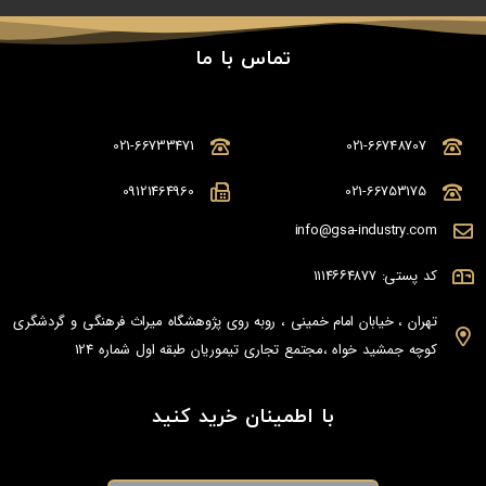
تماس با ما
021-66733471
021-66748707
09121464960
021-66753175
info@gsa-industry.com
کد پستی: ۱۱۱۴۶۶۴۸۷۷
تهران ، خیابان امام خمینی ، روبه روی پژوهشگاه میراث فرهنگی و گردشگری
کوچه جمشید خواه ،مجتمع تجاری تیموریان طبقه اول شماره 124
با اطمینان خرید کنید