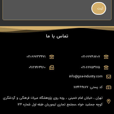
تماس با ما
021-66733471
021-66748707
09121464960
021-66753175
info@gsa-industry.com
کد پستی: ۱۱۱۴۶۶۴۸۷۷
تهران ، خیابان امام خمینی ، روبه روی پژوهشگاه میراث فرهنگی و گردشگری
کوچه جمشید خواه ،مجتمع تجاری تیموریان طبقه اول شماره 124