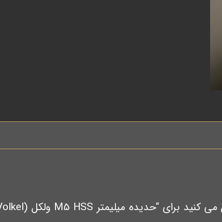
حدیده میلیمتر M5 HSS ولکل (Volkel آلمان)”