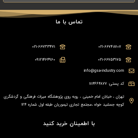
تماس با ما
021-66733471
021-66748707
09121464960
021-66753175
info@gsa-industry.com
کد پستی: ۱۱۱۴۶۶۴۸۷۷
تهران ، خیابان امام خمینی ، روبه روی پژوهشگاه میراث فرهنگی و گردشگری
کوچه جمشید خواه ،مجتمع تجاری تیموریان طبقه اول شماره 124
با اطمینان خرید کنید