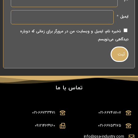
ایمیل
*
ذخیره نام، ایمیل و وبسایت من در مرورگر برای زمانی که دوباره
دیدگاهی می‌نویسم.
تماس با ما
021-66733471
021-66748707
09121464960
021-66753175
info@gsa-industry.com