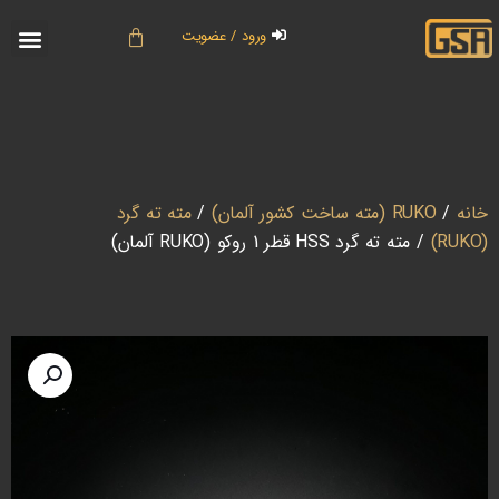
ورود / عضویت
تماس با ما
دسته بندی برند ها
حساب کاربری
خانه
/
RUKO (مته ساخت کشور آلمان)
/
مته ته گرد
(RUKO)
/ مته ته گرد HSS قطر 1 روکو (RUKO آلمان)