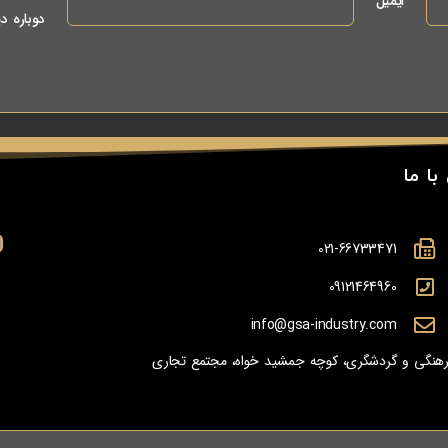
ایمیل
*
دوباره د
با ما
021-66733471
09121464960
info@gsa-industry.com
 فرهنگی و گردشگری، کوچه جمشید خواه، مجتمع تجاری