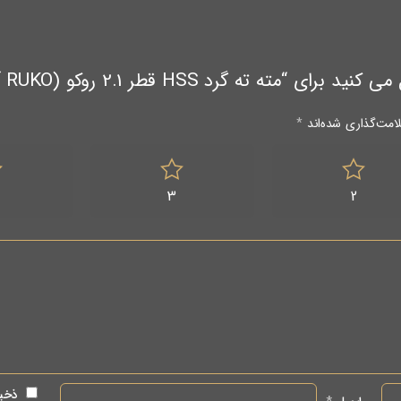
 ته گرد HSS قطر 2.1 روکو (RUKO آلمان)”
امت‌گذاری شده‌اند
*
3
2
ذخیر