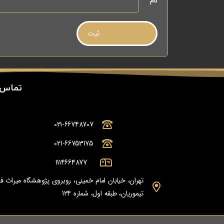
نام
*
تماس 
021-66748707
021-66753175
1114664877
تهران، خیابان امام خمینی، روبروی پژوهشگاه میراث
تیموریان، طبقه اول، شماره 124