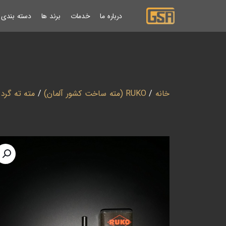
درباره ما
خدمات
برند ها
دسته بندی ب
خانه
/
RUKO (مته ساخت کشور آلمان)
/
مته ته گرد (UKO