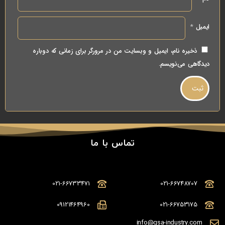
ایمیل
*
ذخیره نام، ایمیل و وبسایت من در مرورگر برای زمانی که دوباره
دیدگاهی می‌نویسم.
تماس با ما
021-66733471
021-66748707
09121464960
021-66753175
info@gsa-industry.com