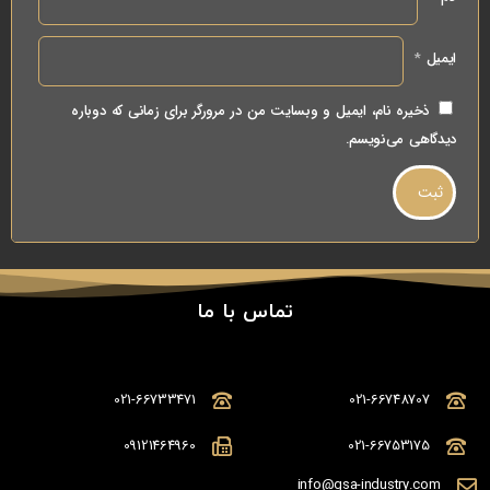
ایمیل
*
ذخیره نام، ایمیل و وبسایت من در مرورگر برای زمانی که دوباره
دیدگاهی می‌نویسم.
تماس با ما
021-66733471
021-66748707
09121464960
021-66753175
info@gsa-industry.com